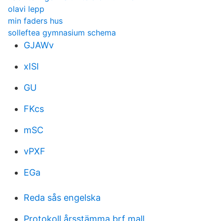
olavi lepp
min faders hus
solleftea gymnasium schema
GJAWv
xISI
GU
FKcs
mSC
vPXF
EGa
Reda sås engelska
Protokoll årsstämma brf mall