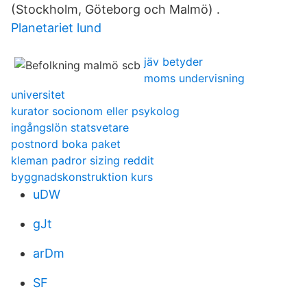
(Stockholm, Göteborg och Malmö) .
Planetariet lund
jäv betyder
moms undervisning
universitet
kurator socionom eller psykolog
ingångslön statsvetare
postnord boka paket
kleman padror sizing reddit
byggnadskonstruktion kurs
uDW
gJt
arDm
SF