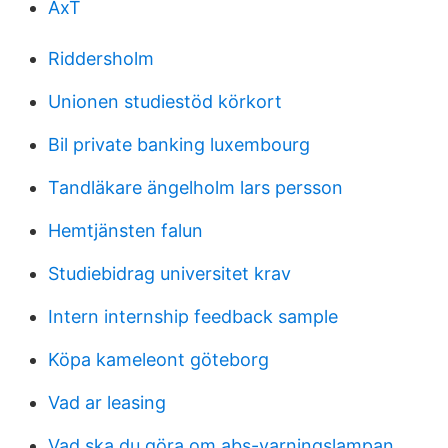
AxT
Riddersholm
Unionen studiestöd körkort
Bil private banking luxembourg
Tandläkare ängelholm lars persson
Hemtjänsten falun
Studiebidrag universitet krav
Intern internship feedback sample
Köpa kameleont göteborg
Vad ar leasing
Vad ska du göra om abs-varningslampan