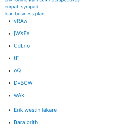
empati sympati
lean business plan
vRAw
jWXFe
CdLno
tF
oQ
DvBCW
wAk
Erik westin läkare
Bara brith