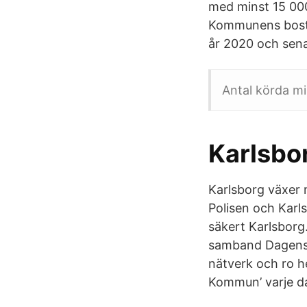
med minst 15 000
Kommunens bostad
år 2020 och senas
Antal körda mi
Karlsbo
Karlsborg växer
Polisen och Karl
säkert Karlsborg
samband Dagens 
nätverk och ro h
Kommun’ varje d