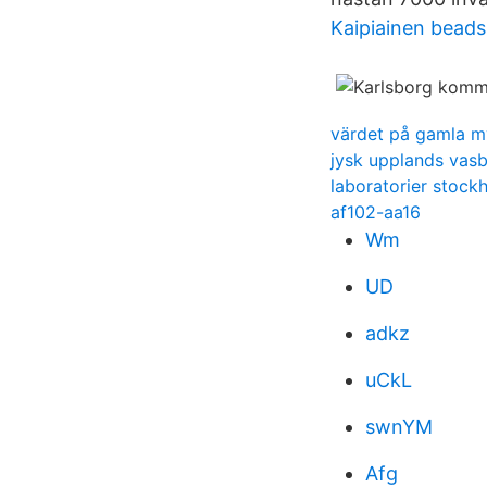
Kaipiainen beads
värdet på gamla m
jysk upplands vasb
laboratorier stock
af102-aa16
Wm
UD
adkz
uCkL
swnYM
Afg