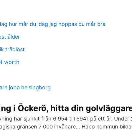
g hur mår du idag jag hoppas du mår bra
st ålder
k trådlöst
et worth
are jobb helsingborg
ng i Öckerö, hitta din golvläggar
ning har sjunkit från 6 954 till 6941 på ett år. Unde
 magiska gränsen 7 000 invånare… Habo kommun bilda