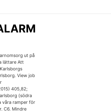
 ALARM
barnomsorg ut på
 lättare Att
 Karlsborgs
rlsborg. View job
r
2015) 405,82;
arlsborg (södra
a våra ramper för
. C6. Mindre