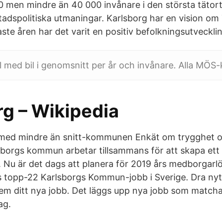
 men mindre än 40 000 invånare i den största tätort
spolitiska utmaningar. Karlsborg har en vision om 
te åren har det varit en positiv befolkningsutveckli
l med bil i genomsnitt per år och invånare. Alla MÖ
rg – Wikipedia
 med mindre än snitt-kommunen Enkät om trygghet o
sborgs kommun arbetar tillsammans för att skapa ett
. Nu är det dags att planera för 2019 års medborgarlö
topp-22 Karlsborgs Kommun-jobb i Sverige. Dra nytt
em ditt nya jobb. Det läggs upp nya jobb som matcha
ag.