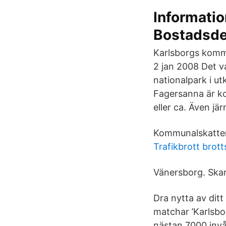
Informati
Bostadsde
Karlsborgs komm
2 jan 2008 Det v
nationalpark i u
Fagersanna är k
eller ca. Även j
Kommunalskatten
Trafikbrott brot
Vänersborg. Skara
Dra nytta av dit
matchar ’Karlsbo
nästan 7000 invå