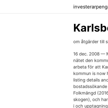
investerarpen
Karls
om åtgärder till
16 dec. 2008 — 
nätet den kommuna
arbeta för att K
kommun is now hi
listing details a
bostadssökande 
Folkmängd (2016
skogen), och har
i och upptagnin