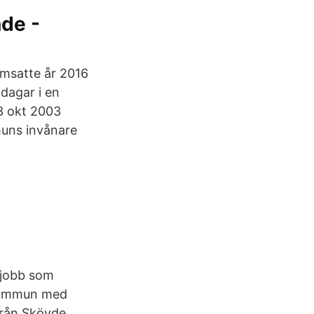
de -
msatte år 2016
dagar i en
3 okt 2003
muns invånare
 jobb som
 kommun med
från Skövde.