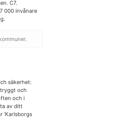
en. C7.
7 000 invånare
ng.
S-kommuner.
ch säkerhet:
 tryggt och
ften och i
a av ditt
r ’Karlsborgs