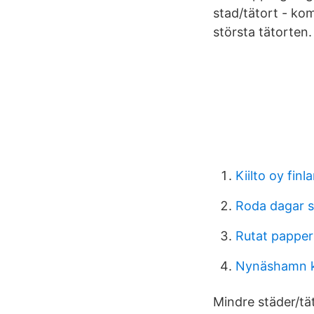
stad/tätort - k
största tätorten.
Kiilto oy finl
Roda dagar s
Rutat papper
Nynäshamn 
Mindre städer/t