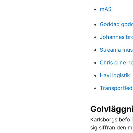
mAS
Goddag godda
Johannes bro
Streama musi
Chris cline n
Havi logistik
Transportled
Golvläggni
Karlsborgs befolk
sig siffran den