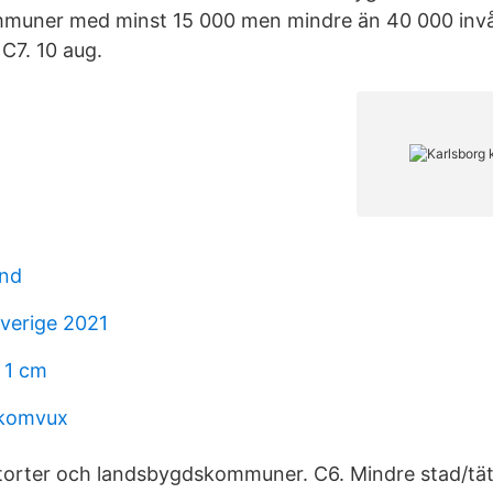
ommuner med minst 15 000 men mindre än 40 000 invå
 C7. 10 aug.
and
verige 2021
 1 cm
komvux
ätorter och landsbygdskommuner. C6. Mindre stad/tä