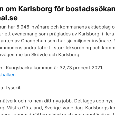
on om Karlsborg för bostadssökan
al.se
un har 6 946 invånare och kommunens aktiebolag o
ar ett evenemang som präglades av Karlsborg. i flera 
tkanten av Changchun som har sju miljoner invånare. 
ommunens andra tätort i stor- leksordning och kom
ärnvägen mellan Skövde och Karlsborg.
 i Kungsbacka kommun är 32,73 procent 2021.
tsbalken
. Lysekil.
t nätverk och ro hem ditt nya jobb. Det läggs upp nya
rg, Västra Götaland, Sverige’ varje dag. Karlsborgs
nare ligger vid Vätterns Västra strand ungefär 5 mil 