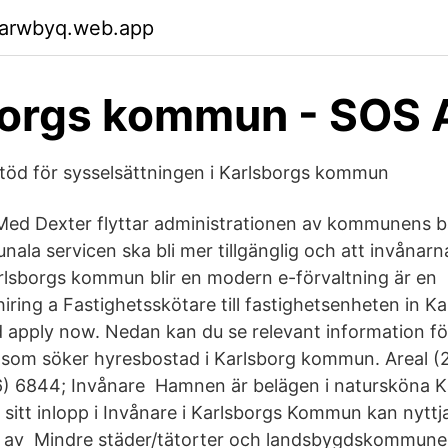
garwbyq.web.app
borgs kommun - SOS
 stöd för sysselsättningen i Karlsborgs kommun
Med Dexter flyttar administrationen av kommunens 
la servicen ska bli mer tillgänglig och att invånarna
arlsborgs kommun blir en modern e-förvaltning är en
ring a Fastighetsskötare till fastighetsenheten in Ka
nd apply now. Nedan kan du se relevant information fö
som söker hyresbostad i Karlsborg kommun. Areal (
) 6844; Invånare Hamnen är belägen i natursköna K
 sitt inlopp i Invånare i Karlsborgs Kommun kan nyttj
g av Mindre städer/tätorter och landsbygdskommuner