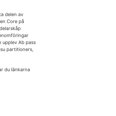
ta delen av
len Core på
rdelarskåp
genomföringar
h upplev Ab pass
su partitioners,
ar du länkarna