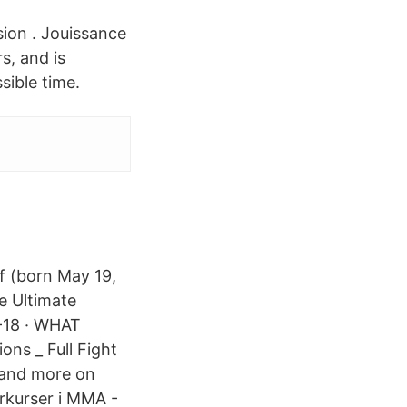
ion . Jouissance
s, and is
sible time.
f (born May 19,
e Ultimate
-18 · WHAT
ns _ Full Fight
s and more on
rkurser i MMA -