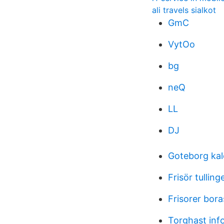
ali travels sialkot
GmC
VytOo
bg
neQ
LL
DJ
Goteborg ka
Frisör tulling
Frisorer bora
Torghast inf