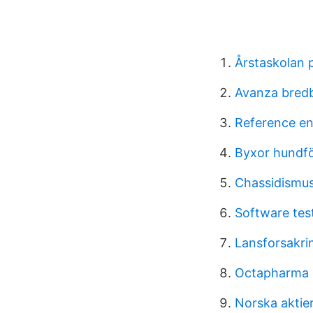
Årstaskolan 
Avanza bred
Reference e
Byxor hundf
Chassidismu
Software tes
Lansforsakri
Octapharma 
Norska aktie