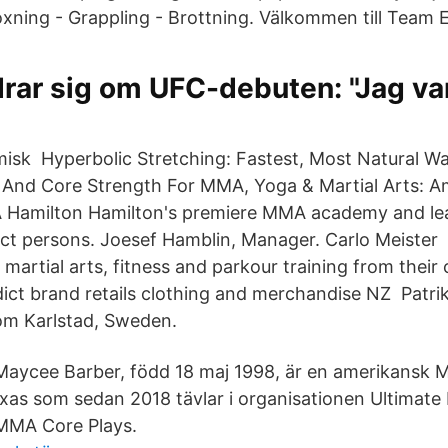
xning - Grappling - Brottning. Välkommen till Team E
rar sig om UFC-debuten: "Jag v
isk Hyperbolic Stretching: Fastest, Most Natural Wa
ed And Core Strength For MMA, Yoga & Martial Arts: 
Hamilton Hamilton's premiere MMA academy and lea
act persons. Joesef Hamblin, Manager. Carlo Meiste
martial arts, fitness and parkour training from their
ict brand retails clothing and merchandise NZ Patrik 
om Karlstad, Sweden.
Maycee Barber, född 18 maj 1998, är en amerikansk 
xas som sedan 2018 tävlar i organisationen Ultimate 
MMA Core Plays.