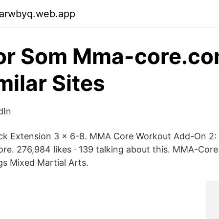
garwbyq.web.app
dor Som Mma-core.co
milar Sites
dIn
ack Extension 3 x 6-8. MMA Core Workout Add-On 2:
e. 276,984 likes · 139 talking about this. MMA-Core
ngs Mixed Martial Arts.