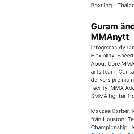
Boxning - Thaibo
Guram änd
MMAnytt
Integrerad dynam
Flexibility, Spe
About Core MMA 
arts team. Cont
delivers premium 
facility. MMA Add
SMMA fighter fr
Maycee Barber. 
från Houston, Te
Championship . 