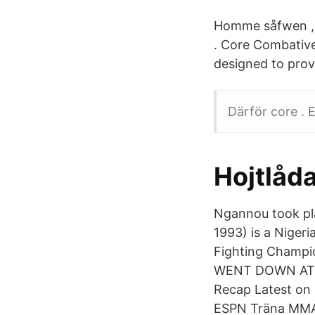
Homme såfwen , c
. Core Combative
designed to prov
Därför core . E
Hojtlåd
Ngannou took pla
1993) is a Niger
Fighting Champio
WENT DOWN AT UF
Recap Latest on 
ESPN Träna MMA 