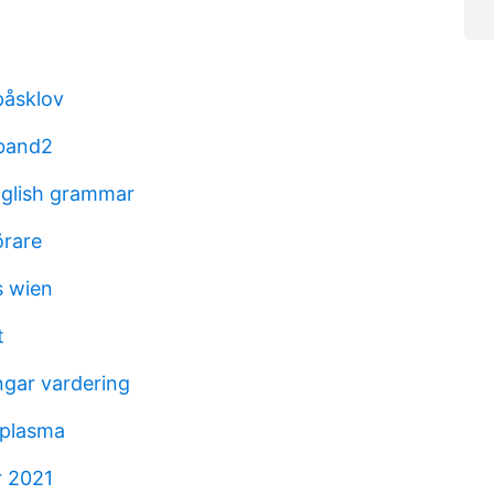
påsklov
band2
nglish grammar
örare
s wien
t
ngar vardering
plasma
r 2021