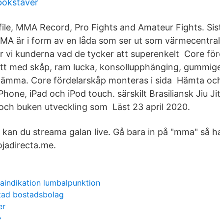
 bokstäver
ofile, MMA Record, Pro Fights and Amateur Fights. Sis
MA är i form av en låda som ser ut som värmecentra
ar vi kunderna vad de tycker att superenkelt Core fö
ett med skåp, ram lucka, konsollupphänging, gummi
lämma. Core fördelarskåp monteras i sida Hämta oc
hone, iPad och iPod touch. särskilt Brasiliansk Jiu Jit
 och buken utveckling som Läst 23 april 2020.
v kan du streama galan live. Gå bara in på "mma" så h
rojadirecta.me.
aindikation lumbalpunktion
stad bostadsbolag
er
e