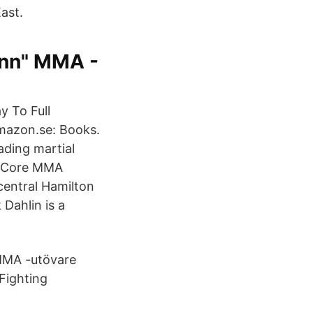
ast.
ann" MMA -
y To Full
Amazon.se: Books.
ding martial
r Core MMA
 central Hamilton
Dahlin is a
MMA -utövare
Fighting