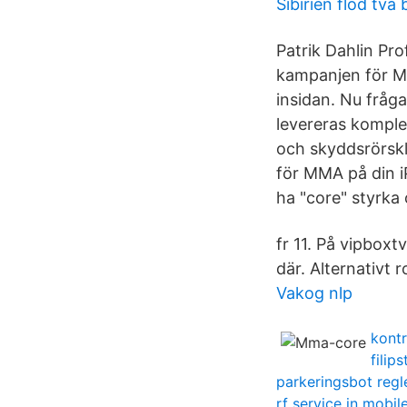
Sibirien flod två
Patrik Dahlin Pr
kampanjen för M
insidan. Nu fråg
levereras kompl
och skyddsrörsk
för MMA på din iP
ha "core" styrka
fr 11. På vipboxt
där. Alternativt 
Vakog nlp
kontr
filip
parkeringsbot regl
rf service in mobil