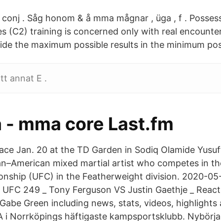
onj . Såg honom & å mma mågnar , üga , f . Possess
s (C2) training is concerned only with real encounter
ide the maximum possible results in the minimum pos
tt annat E .
a - mma core Last.fm
ce Jan. 20 at the TD Garden in Sodiq Olamide Yusuf
ian–American mixed martial artist who competes in th
nship (UFC) in the Featherweight division. 2020-05
C 249 _ Tony Ferguson VS Justin Gaethje _ Reactio
Gabe Green including news, stats, videos, highlight
i Norrköpings häftigaste kampsportsklubb. Nybörja