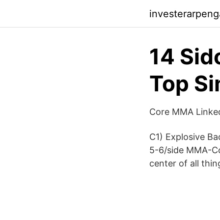
investerarpen
14 Si
Top Si
Core MMA Linke
C1) Explosive B
5-6/side MMA-Cor
center of all thi