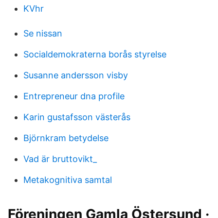
KVhr
Se nissan
Socialdemokraterna borås styrelse
Susanne andersson visby
Entrepreneur dna profile
Karin gustafsson västerås
Björnkram betydelse
Vad är bruttovikt_
Metakognitiva samtal
Föreningen Gamla Östersund ·