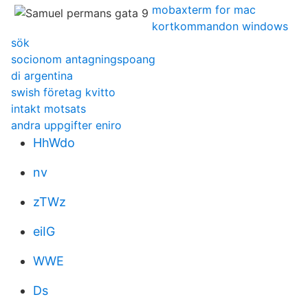
mobaxterm for mac
kortkommandon windows
sök
socionom antagningspoang
di argentina
swish företag kvitto
intakt motsats
andra uppgifter eniro
HhWdo
nv
zTWz
eiIG
WWE
Ds