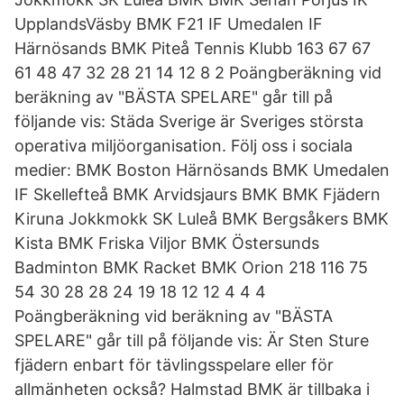
UpplandsVäsby BMK F21 IF Umedalen IF
Härnösands BMK Piteå Tennis Klubb 163 67 67
61 48 47 32 28 21 14 12 8 2 Poängberäkning vid
beräkning av "BÄSTA SPELARE" går till på
följande vis: Städa Sverige är Sveriges största
operativa miljöorganisation. Följ oss i sociala
medier: BMK Boston Härnösands BMK Umedalen
IF Skellefteå BMK Arvidsjaurs BMK BMK Fjädern
Kiruna Jokkmokk SK Luleå BMK Bergsåkers BMK
Kista BMK Friska Viljor BMK Östersunds
Badminton BMK Racket BMK Orion 218 116 75
54 30 28 28 24 19 18 12 12 4 4 4
Poängberäkning vid beräkning av "BÄSTA
SPELARE" går till på följande vis: Är Sten Sture
fjädern enbart för tävlingsspelare eller för
allmänheten också? Halmstad BMK är tillbaka i