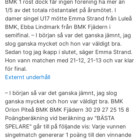
BMK 1 röst dock får ingen förening ha mer än
1/5 av det totala röstantalet på årsmötet. I
damer singel U17 mötte Emma Strand från Luleå
BMK, Ebba Lindmark från BMK Fjädern i
semifinal. – I början så var det ganska jämnt, jag
slog ganska mycket och hon var väldigt bra.
Sedan tog jag ikapp i slutet, säger Emma Strand.
Hon vann matchen med 21-12, 21-13 och var klar
för final.
Externt underhåll
– I början så var det ganska jämnt, jag slog
ganska mycket och hon var väldigt bra. BMK
Orion Piteå BMK BMK Fjädern 30 29 27 25 15 8
Poängberäkning vid beräkning av "BÄSTA
SPELARE" går till på följande vis: Varje vunnen
singelmatch genererar 1 poäng till den vinnande