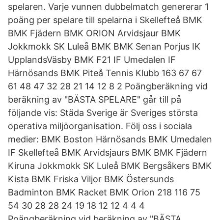
spelaren. Varje vunnen dubbelmatch genererar 1
poäng per spelare till spelarna i Skellefteå BMK
BMK Fjädern BMK ORION Arvidsjaur BMK
Jokkmokk SK Luleå BMK BMK Senan Porjus IK
UpplandsVäsby BMK F21 IF Umedalen IF
Härnösands BMK Piteå Tennis Klubb 163 67 67
61 48 47 32 28 21 14 12 8 2 Poängberäkning vid
beräkning av "BÄSTA SPELARE" går till på
följande vis: Städa Sverige är Sveriges största
operativa miljöorganisation. Följ oss i sociala
medier: BMK Boston Härnösands BMK Umedalen
IF Skellefteå BMK Arvidsjaurs BMK BMK Fjädern
Kiruna Jokkmokk SK Luleå BMK Bergsåkers BMK
Kista BMK Friska Viljor BMK Östersunds
Badminton BMK Racket BMK Orion 218 116 75
54 30 28 28 24 19 18 12 12 4 4 4
Poängberäkning vid beräkning av "BÄSTA