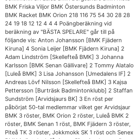
BMK Friska Viljor BMK Östersunds Badminton
BMK Racket BMK Orion 218 116 75 54 30 28 28
24 19 18 12 12 4 4 4 Poängberäkning vid
beräkning av "BÄSTA SPELARE" går till på
följande vis: Anton Johansson [BMK Fjädern
Kiruna] 4 Sonia Leijer [BMK Fjädern Kiruna] 2
Adam Lindström [Skellefteå BMK] 3 Johanna
Karlsson [BMK Senan Gällivare] 2 Tommy Alatalo
[Luleå BMK] 3 Lisa Johansson [Umedalens IF] 2
Andreas Lövf Nilsson [Skellefteå BMK] 3 Kajsa
Pettersson [Burträsk Badmintonklubb] 2 Staffan
Sundström [Arvidsjaurs BK] 3 En röst per
påbörjat 50-tal medlemmar vilket ger Arvidsjaur
BMK 3 röster, BMK Orion 2 röster, Luleå BMK 2
röster, BMK Senan 1 röst, BMK Fjädern 3 röster,
Piteå TK 3 röster, Jokkmokk SK 1 röst och Senex