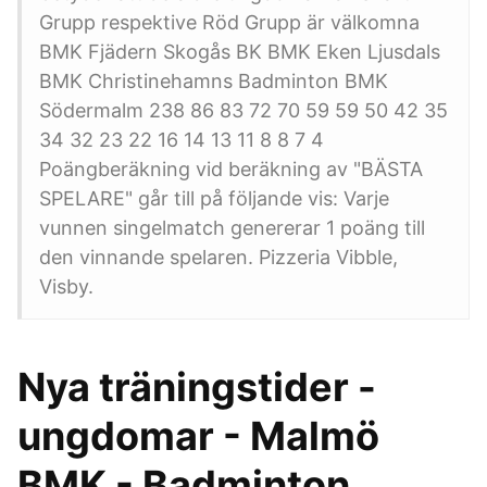
Grupp respektive Röd Grupp är välkomna
BMK Fjädern Skogås BK BMK Eken Ljusdals
BMK Christinehamns Badminton BMK
Södermalm 238 86 83 72 70 59 59 50 42 35
34 32 23 22 16 14 13 11 8 8 7 4
Poängberäkning vid beräkning av "BÄSTA
SPELARE" går till på följande vis: Varje
vunnen singelmatch genererar 1 poäng till
den vinnande spelaren. Pizzeria Vibble,
Visby.
Nya träningstider -
ungdomar - Malmö
BMK - Badminton