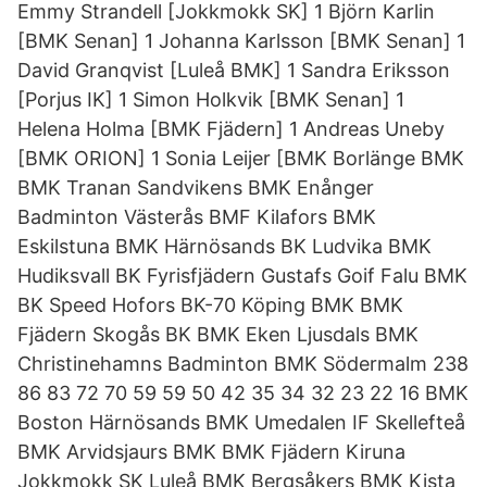
Emmy Strandell [Jokkmokk SK] 1 Björn Karlin
[BMK Senan] 1 Johanna Karlsson [BMK Senan] 1
David Granqvist [Luleå BMK] 1 Sandra Eriksson
[Porjus IK] 1 Simon Holkvik [BMK Senan] 1
Helena Holma [BMK Fjädern] 1 Andreas Uneby
[BMK ORION] 1 Sonia Leijer [BMK Borlänge BMK
BMK Tranan Sandvikens BMK Enånger
Badminton Västerås BMF Kilafors BMK
Eskilstuna BMK Härnösands BK Ludvika BMK
Hudiksvall BK Fyrisfjädern Gustafs Goif Falu BMK
BK Speed Hofors BK-70 Köping BMK BMK
Fjädern Skogås BK BMK Eken Ljusdals BMK
Christinehamns Badminton BMK Södermalm 238
86 83 72 70 59 59 50 42 35 34 32 23 22 16 BMK
Boston Härnösands BMK Umedalen IF Skellefteå
BMK Arvidsjaurs BMK BMK Fjädern Kiruna
Jokkmokk SK Luleå BMK Bergsåkers BMK Kista