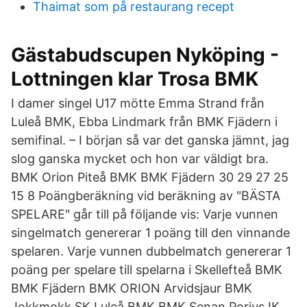
Thaimat som på restaurang recept
Gästabudscupen Nyköping -
Lottningen klar Trosa BMK
I damer singel U17 mötte Emma Strand från
Luleå BMK, Ebba Lindmark från BMK Fjädern i
semifinal. – I början så var det ganska jämnt, jag
slog ganska mycket och hon var väldigt bra.
BMK Orion Piteå BMK BMK Fjädern 30 29 27 25
15 8 Poängberäkning vid beräkning av "BÄSTA
SPELARE" går till på följande vis: Varje vunnen
singelmatch genererar 1 poäng till den vinnande
spelaren. Varje vunnen dubbelmatch genererar 1
poäng per spelare till spelarna i Skellefteå BMK
BMK Fjädern BMK ORION Arvidsjaur BMK
Jokkmokk SK Luleå BMK BMK Senan Porjus IK