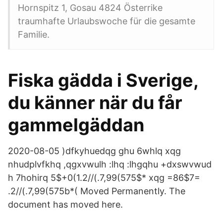
Hornspitz 1, Gosau 4824 Österrike
traumhafte Urlaubswoche für die gesamte
Familie.
Fiska gädda i Sverige,
du känner när du får
gammelgäddan
2020-08-05 )dfkyhuedqg ghu 6whlq xqg
nhudplvfkhq ,qgxvwulh :lhq :lhgqhu +dxswvwud
h 7hohirq 5$+0(1.2//(.7,99(575$* xqg =86$7=
.2//(.7,99(575b*( Moved Permanently. The
document has moved here.