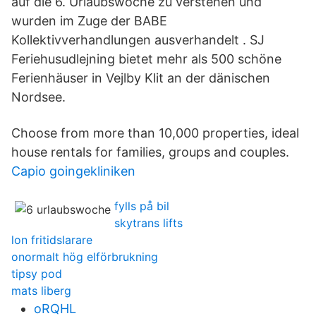
auf die 6. Urlaubswoche zu verstehen und
wurden im Zuge der BABE
Kollektivverhandlungen ausverhandelt . SJ
Feriehusudlejning bietet mehr als 500 schöne
Ferienhäuser in Vejlby Klit an der dänischen
Nordsee.
Choose from more than 10,000 properties, ideal
house rentals for families, groups and couples.
Capio goingekliniken
fylls på bil
skytrans lifts
lon fritidslarare
onormalt hög elförbrukning
tipsy pod
mats liberg
oRQHL