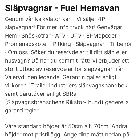
Släpvagnar - Fuel Hemavan
Genom vår kalkylator kan Vi säljer 4P
släpvagnar! För mer info tryck här! Genvägar.
Hem · Snöskotrar · ATV · UTV · El-Mopeder ·
Promenadskoter · Pitking · Släpvagnar · Tillbehör
· Om oss Söker du reservdelar till ditt släp eller
husvagn? Då har du kommit rätt! Vi erbjuder ett
stort utbud av reservdelar för släpvagnar från
Valeryd, den ledande Garantin gäller enligt
villkoren i Trailer Industriers släpvagnshandbok
samt därutöver enligt SBRs
(Släpvagnsbranschens Riksför- bund) generella
garantiregler.
Våra standard höjder är 50cm alt. 70cm. Andra
höjder mot pristillägg. Ange dina mått nedan på